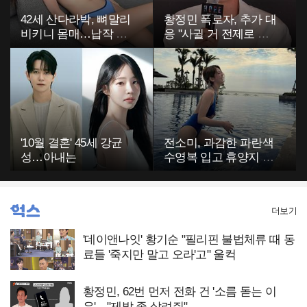
42세 산다라박, 뼈말리
황정민 폭로자, 추가 대
비키니 몸매…납작 복
응 "사귈 거 전제로 하
부에 깜짝
고…"
'10월 결혼' 45세 강균
전소미, 과감한 파란색
성…아내는
수영복 입고 휴양지 포
착…슬림 몸매 눈길
더보기
'데이앤나잇' 황기순 "필리핀 불법체류 때 동
료들 '죽지만 말고 오라'고" 울컥
황정민, 62번 먼저 전화 건 '소름 돋는 이
유'…"제발 좀 살려줘"