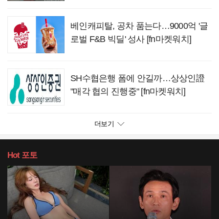
베인캐피탈, 공차 품는다…9000억 '글
로벌 F&B 빅딜' 성사 [fn마켓워치]
SH수협은행 폼에 안길까…상상인證
"매각 협의 진행중" [fn마켓워치]
더보기
Hot
포토