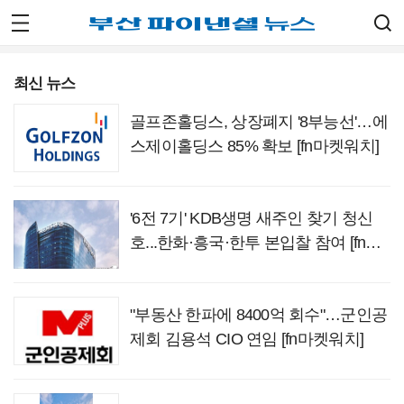
최신 뉴스
골프존홀딩스, 상장폐지 '8부능선'…에
스제이홀딩스 85% 확보 [fn마켓워치]
'6전 7기' KDB생명 새주인 찾기 청신
호...한화·흥국·한투 본입찰 참여 [fn마
켓워치]
"부동산 한파에 8400억 회수"…군인공
제회 김용석 CIO 연임 [fn마켓워치]