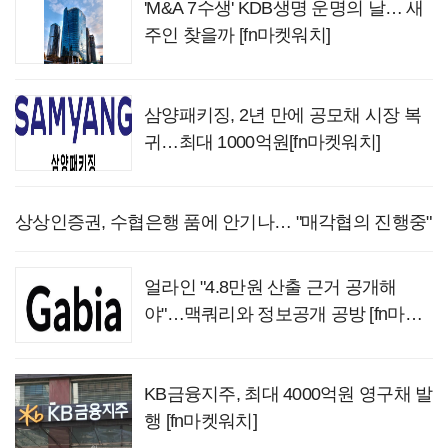
'M&A 7수생' KDB생명 운명의 날… 새
주인 찾을까 [fn마켓워치]
삼양패키징, 2년 만에 공모채 시장 복
귀…최대 1000억원[fn마켓워치]
상상인증권, 수협은행 품에 안기나… "매각협의 진행중"
얼라인 "4.8만원 산출 근거 공개해
야"…맥쿼리와 정보공개 공방 [fn마켓
워치]
KB금융지주, 최대 4000억원 영구채 발
행 [fn마켓워치]