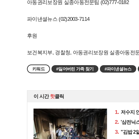
아동권리보장원 실종아동전문팀 (02)777-0182
파이낸셜뉴스 (02)2003-7114
후원
보건복지부, 경찰청, 아동권리보장원 실종아동전
키워드
#잃어버린 가족 찾기
#파이낸셜뉴스
이 시간
핫
클릭
1.
저수지 인
2.
'삼전닉스
3.
"김밥 2