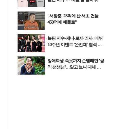
"서장훈, 28억에 산 서초 건물
450억에 매물로"
블핑 지수·제니·로제·리사, 데뷔
10주년 이벤트 '완전체' 참석 확
정…기대감 UP
장애학생 속옷까지 손빨래한 '공
익 선생님'…알고 보니 대세 개
그맨이었다