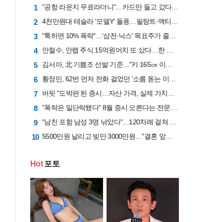
"공항 라운지 무료라더니"…카드만 들고 갔다간 '헛걸음'
1
4천만원대 테슬라 '모델Y' 돌풍…필랑트·액티언 판매 '직격탄'
2
"툭하면 10% 폭락"…'삼전·닉스' 목표주가 줄하향 "반도체업황 고점 지났다"
3
안철수, 안랩 주식 15억원어치 또 샀다…한 달간 41억원 투입
4
김서아, 北 기쁨조 선발 기준…"키 165㎝ 이상인지, 흉터 있는지"
5
황정민, 62번 먼저 전화 걸었던 '소름 돋는 이유'..."제발 좀 살려달라"는 애원
6
버핏 "도박판 된 증시…자산 가격, 실제 가치보다 비싸"
7
"폭락은 일단락됐다" 8월 증시 오른다는 전문가 "삼전닉스 비중은 50%로 줄여라"
8
"남친 포함 남성 3명 낚았다"…120차례 걸쳐 2억 가로챈 '4억 채무자' [사기꾼들]
9
5500만원 날리고 빚만 3000만원…"결혼 앞두고 급등주 탔다가 망했습니다"
10
Hot
포토