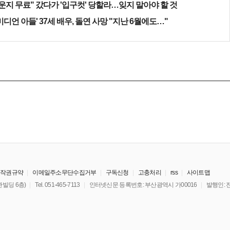
운지 무료" 갔다가 '입구컷' 당할라…잊지 말아야 할 것
미디언 아들' 37세 배우, 돌연 사망 "지난 6월에도…"
저작권규약
이메일주소무단수집거부
구독신청
고충처리
rss
사이트맵
빌딩 6층)
Tel. 051-465-7113
인터넷신문 등록번호: 부산광역시 가00016
발행인: 