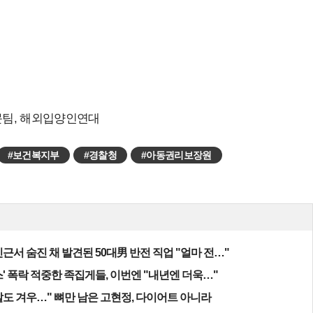
문팀, 해외입양인연대
#보건복지부
#경찰청
#아동권리보장원
근서 숨진 채 발견된 50대男 반전 직업 "얼마 전…"
' 폭락 적중한 족집게들, 이번엔 "내년엔 더욱…"
알도 겨우…" 뼈만 남은 고현정, 다이어트 아니라