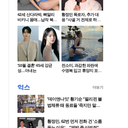
42세 산다라박, 뼈말리
황정민 폭로자, 추가 대
비키니 몸매…납작 복부
응 "사귈 거 전제로 하
에 깜짝
고…"
'10월 결혼' 45세 강균
전소미, 과감한 파란색
성…아내는
수영복 입고 휴양지 포
착…슬림 몸매 눈길
더보기
'데이앤나잇' 황기순 "필리핀 불
법체류 때 동료들 '죽지만 말고
오라'고" 울컥
황정민, 62번 먼저 전화 건 '소름
돋는 이유'…"제발 좀 살려줘"