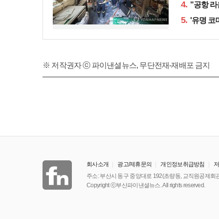
4.
"공항 라
5.
'유명 코
※ 저작권자 ⓒ 파이낸셜뉴스, 무단전재-재배포 금지
회사소개
광고/제휴문의
개인정보취급방침
주소: 부산시 동구 중앙대로 192(초량동, 교직원공제회관
Copyright ⓒ부산파이낸셜뉴스. All rights reserved.