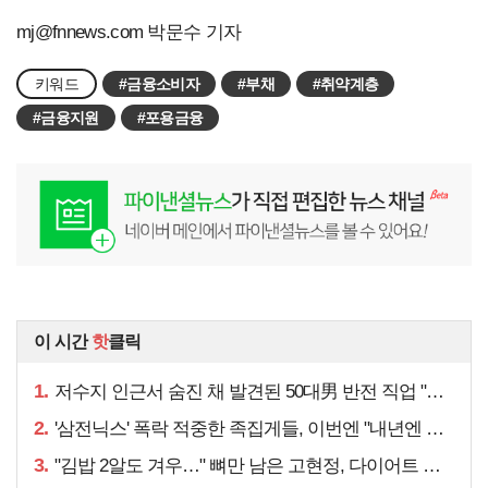
mj@fnnews.com
박문수 기자
키워드
#금융소비자
#부채
#취약계층
#금융지원
#포용금융
이 시간
핫
클릭
1.
저수지 인근서 숨진 채 발견된 50대男 반전 직업 "얼마 전…"
2.
'삼전닉스' 폭락 적중한 족집게들, 이번엔 "내년엔 더욱…"
3.
"김밥 2알도 겨우…" 뼈만 남은 고현정, 다이어트 아니라