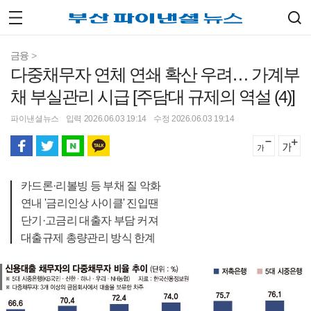
금융
>
다중채무자 연체 연쇄 확산 우려… 가계부
채 부실관리 시급 [주담대 규제의 역설 (4)]
파이낸셜뉴스
입력 2026.06.03 19:14
수정 2026.06.03 19:14
카드론·리볼빙 등 부채 질 악화
연내 '금리인상 사이클' 진입땐
단기·고금리 대출자 부담 커져
대출규제 총량관리 방식 한계