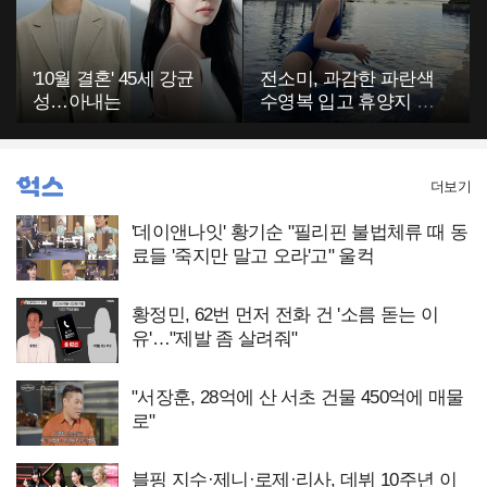
'10월 결혼' 45세 강균
전소미, 과감한 파란색
성…아내는
수영복 입고 휴양지 포
착…슬림 몸매 눈길
더보기
'데이앤나잇' 황기순 "필리핀 불법체류 때 동
료들 '죽지만 말고 오라'고" 울컥
황정민, 62번 먼저 전화 건 '소름 돋는 이
유'…"제발 좀 살려줘"
"서장훈, 28억에 산 서초 건물 450억에 매물
로"
블핑 지수·제니·로제·리사, 데뷔 10주년 이