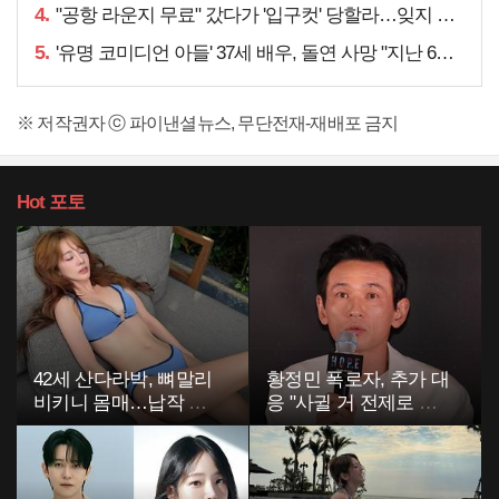
4.
"공항 라운지 무료" 갔다가 '입구컷' 당할라…잊지 말아야 할 것
5.
'유명 코미디언 아들' 37세 배우, 돌연 사망 "지난 6월에도…"
※ 저작권자 ⓒ 파이낸셜뉴스, 무단전재-재배포 금지
Hot
포토
42세 산다라박, 뼈말리
황정민 폭로자, 추가 대
비키니 몸매…납작 복
응 "사귈 거 전제로 하
부에 깜짝
고…"