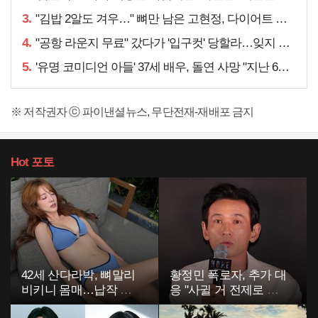
3.
"김밥 2알도 겨우…" 뼈만 남은 고현정, 다이어트 아니라
4.
"공항 라운지 무료" 갔다가 '입구컷' 당할라…잊지 말아야 할 것
5.
'유명 코미디언 아들' 37세 배우, 돌연 사망 "지난 6월에도…"
※ 저작권자 ⓒ 파이낸셜뉴스, 무단전재-재배포 금지
Hot
포토
42세 산다라박, 뼈말리
황정민 폭로자, 추가 대
비키니 몸매…납작 복
응 "사귈 거 전제로 하
부에 깜짝
고…"