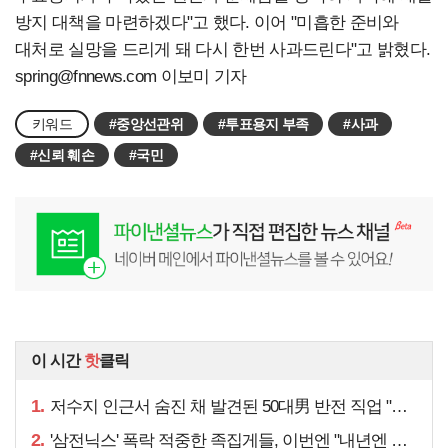
방지 대책을 마련하겠다"고 했다. 이어 "미흡한 준비와
대처로 실망을 드리게 돼 다시 한번 사과드린다"고 밝혔다.
spring@fnnews.com
이보미 기자
키워드
#중앙선관위
#투표용지 부족
#사과
#신뢰 훼손
#국민
이 시간
핫
클릭
1.
저수지 인근서 숨진 채 발견된 50대男 반전 직업 "얼마 전…"
2.
'삼전닉스' 폭락 적중한 족집게들, 이번엔 "내년엔 더욱…"