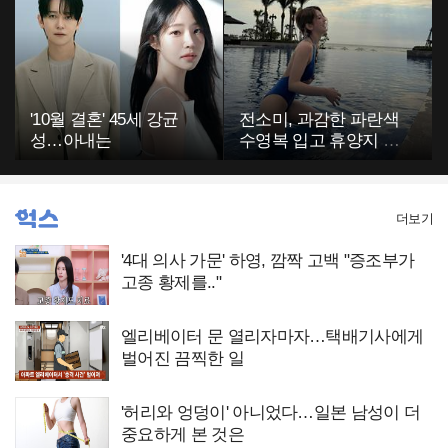
'10월 결혼' 45세 강균
전소미, 과감한 파란색
성…아내는
수영복 입고 휴양지 포
착…슬림 몸매 눈길
더보기
'4대 의사 가문' 하영, 깜짝 고백 "증조부가
고종 황제를.."
엘리베이터 문 열리자마자…택배기사에게
벌어진 끔찍한 일
'허리와 엉덩이' 아니었다…일본 남성이 더
중요하게 본 것은