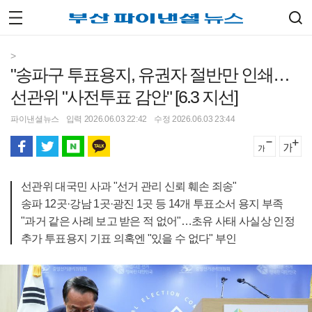
>
"송파구 투표용지, 유권자 절반만 인쇄…
선관위 "사전투표 감안" [6.3 지선]
파이낸셜뉴스
입력 2026.06.03 22:42
수정 2026.06.03 23:44
선관위 대국민 사과 "선거 관리 신뢰 훼손 죄송"
송파 12곳·강남 1곳·광진 1곳 등 14개 투표소서 용지 부족
"과거 같은 사례 보고 받은 적 없어"…초유 사태 사실상 인정
추가 투표용지 기표 의혹엔 "있을 수 없다" 부인