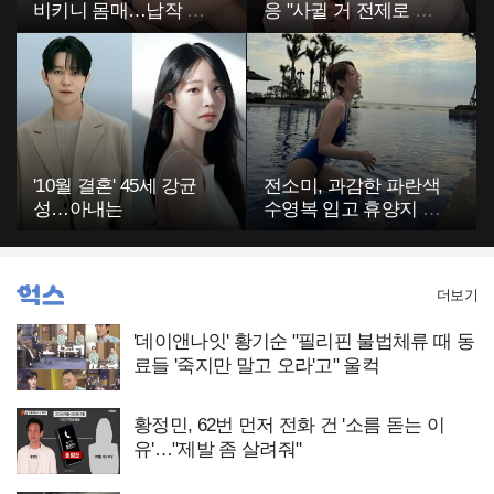
비키니 몸매…납작 복
응 "사귈 거 전제로 하
부에 깜짝
고…"
'10월 결혼' 45세 강균
전소미, 과감한 파란색
성…아내는
수영복 입고 휴양지 포
착…슬림 몸매 눈길
더보기
'데이앤나잇' 황기순 "필리핀 불법체류 때 동
료들 '죽지만 말고 오라'고" 울컥
황정민, 62번 먼저 전화 건 '소름 돋는 이
유'…"제발 좀 살려줘"