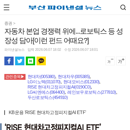
증권
>
자동차 본업 경쟁력 위에...로보틱스 등 성
장성 담아[이런 펀드 어때요?]
파이낸셜뉴스
입력 2026.06.07 18:02
수정 2026.06.07 18:01
현대차(005380)
,
현대차우(005385)
,
관련종목▶
LG이노텍(011070)
,
현대모비스(012330)
,
RISE 현대차고정피지컬AI(0190C0)
,
LG씨엔에스(064400)
,
레인보우로보틱스(277810)
,
두산로보틱스(454910)
KB운용 'RISE 현대차고정피지컬AI ETF'