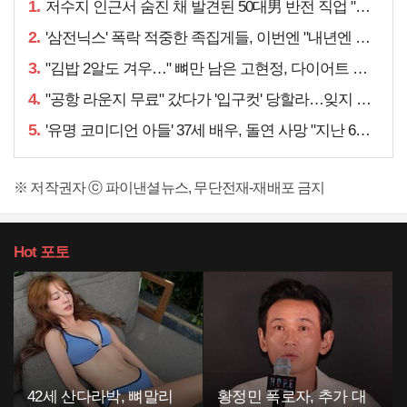
1.
저수지 인근서 숨진 채 발견된 50대男 반전 직업 "얼마 전…"
2.
'삼전닉스' 폭락 적중한 족집게들, 이번엔 "내년엔 더욱…"
3.
"김밥 2알도 겨우…" 뼈만 남은 고현정, 다이어트 아니라
4.
"공항 라운지 무료" 갔다가 '입구컷' 당할라…잊지 말아야 할 것
5.
'유명 코미디언 아들' 37세 배우, 돌연 사망 "지난 6월에도…"
※ 저작권자 ⓒ 파이낸셜뉴스, 무단전재-재배포 금지
Hot
포토
42세 산다라박, 뼈말리
황정민 폭로자, 추가 대