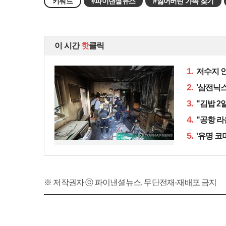
키워드
#파이낸셜뉴스
#잃어버린 가족 찾기
이 시간
핫
클릭
1.
저수지 인
2.
'삼전닉스
3.
"김밥 2
4.
"공항 라
5.
'유명 코
※ 저작권자 ⓒ 파이낸셜뉴스, 무단전재-재배포 금지