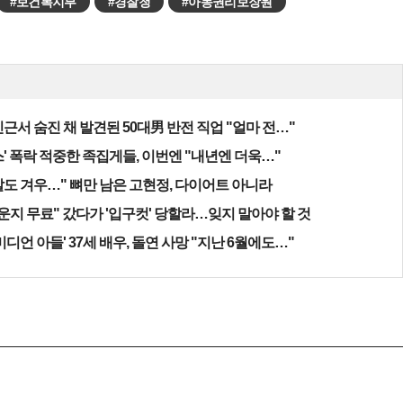
#보건복지부
#경찰청
#아동권리보장원
근서 숨진 채 발견된 50대男 반전 직업 "얼마 전…"
' 폭락 적중한 족집게들, 이번엔 "내년엔 더욱…"
알도 겨우…" 뼈만 남은 고현정, 다이어트 아니라
운지 무료" 갔다가 '입구컷' 당할라…잊지 말아야 할 것
미디언 아들' 37세 배우, 돌연 사망 "지난 6월에도…"