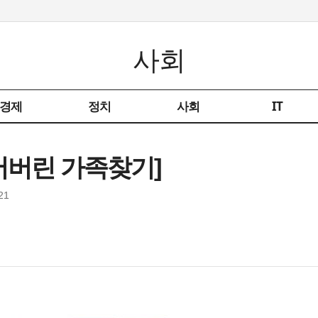
사회
경제
정치
사회
IT
잃어버린 가족찾기]
21