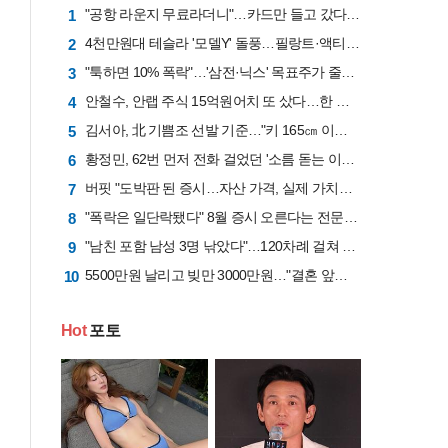
"공항 라운지 무료라더니"…카드만 들고 갔다간 '헛걸음'
1
4천만원대 테슬라 '모델Y' 돌풍…필랑트·액티언 판매 '직격탄'
2
"툭하면 10% 폭락"…'삼전·닉스' 목표주가 줄하향 "반도체업황 고점 지났다"
3
안철수, 안랩 주식 15억원어치 또 샀다…한 달간 41억원 투입
4
김서아, 北 기쁨조 선발 기준…"키 165㎝ 이상인지, 흉터 있는지"
5
황정민, 62번 먼저 전화 걸었던 '소름 돋는 이유'..."제발 좀 살려달라"는 애원
6
버핏 "도박판 된 증시…자산 가격, 실제 가치보다 비싸"
7
"폭락은 일단락됐다" 8월 증시 오른다는 전문가 "삼전닉스 비중은 50%로 줄여라"
8
"남친 포함 남성 3명 낚았다"…120차례 걸쳐 2억 가로챈 '4억 채무자' [사기꾼들]
9
5500만원 날리고 빚만 3000만원…"결혼 앞두고 급등주 탔다가 망했습니다"
10
Hot
포토