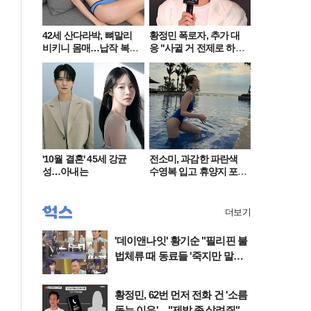
42세 산다라박, 뼈말리
황정민 폭로자, 추가 대
비키니 몸매…납작 복부
응 "사귈 거 전제로 하
에 깜짝
고…"
'10월 결혼' 45세 강균
전소미, 과감한 파란색
성…아내는
수영복 입고 휴양지 포
착…슬림 몸매 눈길
더보기
'데이앤나잇' 황기순 "필리핀 불
법체류 때 동료들 '죽지만 말고
오라'고" 울컥
황정민, 62번 먼저 전화 건 '소름
돋는 이유'…"제발 좀 살려줘"