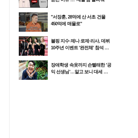
"서장훈, 28억에 산 서초 건물
450억에 매물로"
블핑 지수·제니·로제·리사, 데뷔
10주년 이벤트 '완전체' 참석 확
정…기대감 UP
장애학생 속옷까지 손빨래한 '공
익 선생님'…알고 보니 대세 개
그맨이었다