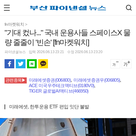
fn마켓워치
>
"기대 컸나..." 국내 운용사들 스페이스X 물
량 줄줄이 '빈손' [fn마켓워치]
파이낸셜뉴스
입력 2026.06.13 23:21
수정 2026.06.13 23:20
미래에셋증권(006800)
,
미래에셋증권우(006805)
,
관련종목▶
ACE 미국우주테크액티브(0180V0)
,
TIGER 글로벌AI액티브(466950)
미래에셋, 한투운용 ETF 편입 잇단 불발