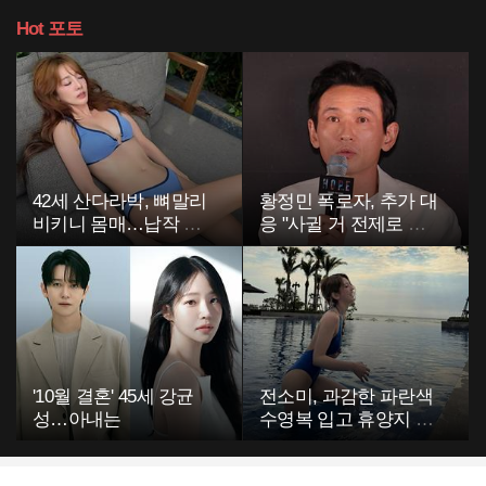
Hot
포토
42세 산다라박, 뼈말리
황정민 폭로자, 추가 대
비키니 몸매…납작 복
응 "사귈 거 전제로 하
부에 깜짝
고…"
'10월 결혼' 45세 강균
전소미, 과감한 파란색
성…아내는
수영복 입고 휴양지 포
착…슬림 몸매 눈길