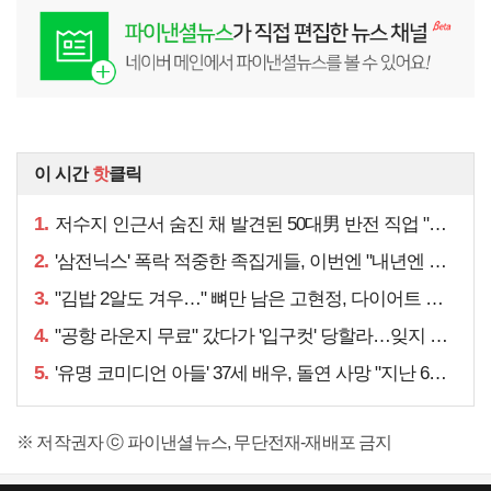
이 시간
핫
클릭
1.
저수지 인근서 숨진 채 발견된 50대男 반전 직업 "얼마 전…"
2.
'삼전닉스' 폭락 적중한 족집게들, 이번엔 "내년엔 더욱…"
3.
"김밥 2알도 겨우…" 뼈만 남은 고현정, 다이어트 아니라
4.
"공항 라운지 무료" 갔다가 '입구컷' 당할라…잊지 말아야 할 것
5.
'유명 코미디언 아들' 37세 배우, 돌연 사망 "지난 6월에도…"
※ 저작권자 ⓒ 파이낸셜뉴스, 무단전재-재배포 금지