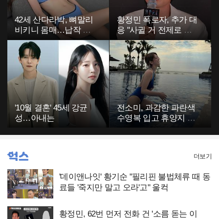
42세 산다라박, 뼈말리
황정민 폭로자, 추가 대
비키니 몸매…납작 복
응 "사귈 거 전제로 하
부에 깜짝
고…"
'10월 결혼' 45세 강균
전소미, 과감한 파란색
성…아내는
수영복 입고 휴양지 포
착…슬림 몸매 눈길
더보기
'데이앤나잇' 황기순 "필리핀 불법체류 때 동
료들 '죽지만 말고 오라'고" 울컥
황정민, 62번 먼저 전화 건 '소름 돋는 이