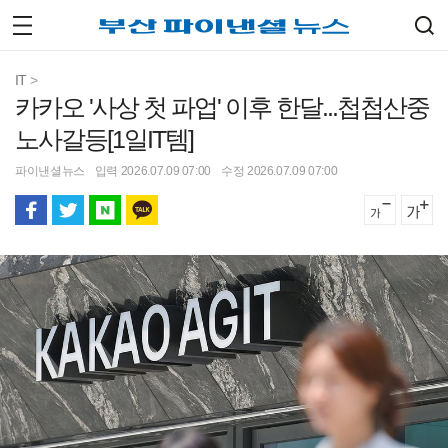
IT
>
카카오 '사상 첫 파업' 이후 한달...첩첩산중
노사갈등[1일IT템]
파이낸셜뉴스
입력 2026.07.09 07:00
수정 2026.07.09 07:00