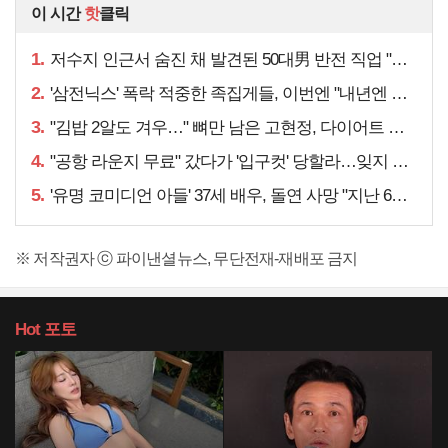
이 시간
핫
클릭
1.
저수지 인근서 숨진 채 발견된 50대男 반전 직업 "얼마 전…"
2.
'삼전닉스' 폭락 적중한 족집게들, 이번엔 "내년엔 더욱…"
3.
"김밥 2알도 겨우…" 뼈만 남은 고현정, 다이어트 아니라
4.
"공항 라운지 무료" 갔다가 '입구컷' 당할라…잊지 말아야 할 것
5.
'유명 코미디언 아들' 37세 배우, 돌연 사망 "지난 6월에도…"
※ 저작권자 ⓒ 파이낸셜뉴스, 무단전재-재배포 금지
Hot
포토