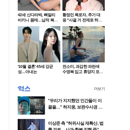
42세 산다라박, 뼈말리
황정민 폭로자, 추가 대
비키니 몸매…납작 복부
응 "사귈 거 전제로 하
에 깜짝
고…"
'10월 결혼' 45세 강균
전소미, 과감한 파란색
성…아내는
수영복 입고 휴양지 포
착…슬림 몸매 눈길
더보기
"우리가 지지했던 인간들이 이
꼴을…" 허지웅, 보완수사권 폐
지 작심비판글 돌연 '삭제'
이상준 측 "허위사실 재확산, 법
률 검토…사과·환불 진행 중"