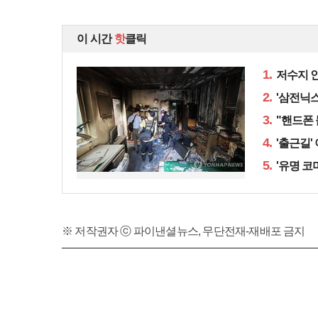
이 시간
핫
클릭
1.
저수지 인
2.
'삼전닉스
3.
"핸드폰 
4.
'출근길'
5.
'유명 코
※ 저작권자 ⓒ 파이낸셜뉴스, 무단전재-재배포 금지