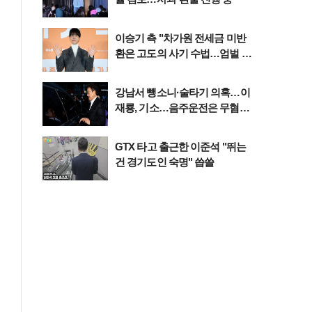
이승기 측 "차가원 전세금 미반
환은 고도의 사기 수법…엄벌 원
해"
강남서 뺑소니·술타기 의혹…이
재룡, 기소…음주운전은 무혐의
'왜'(종합)
GTX 타고 출근한 이준석 "뛰는
건 경기도인 숙명" 씁쓸