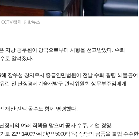
CTV 캡처, 연합뉴스
 받은 지방 공무원이 당국으로부터 사형을 선고받았다. 수뢰
액수로 알려졌다.
인용해 장쑤성 창저우시 중급인민법원이 전날 수뢰·횡령·뇌물공여
 양유린 전 난징경제기술개발구 관리위원회 상무부주임에게
인 재산 전액 몰수도 함께 명령했다.
간 난징시의 여러 직책을 맡으며 공사 수주, 기업 경영,
로 22억1400만위안(약 5000억원) 상당의 금품을 불법 수수한