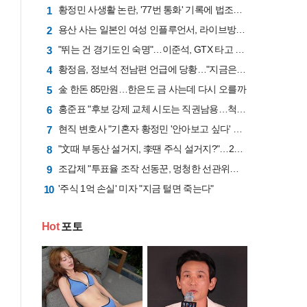
황정민 사생활 논란, '77번 통화' 기록에 법조계 주목
1
용산 사는 일본인 여성 인플루언서, 라이브방송 도중 사망
2
"뛰는 건 경기도인 숙명"…이준석, GTX 타고 국회 출근길 "1시간 6분 걸렸다"
3
황정음, 정보석 전남편 언급에 당황…"지금은 정말 행복"
4
金 한돈 85만원…한은도 금 사는데 다시 오를까
5
홍준표 "후보 강제 교체 시도는 직권남용…척결 대상이 당대표 퇴진 요구"
6
현직 변호사 "기혼자 황정민 '안아보고 싶다' 표현… 불륜 맞다"
7
"文때 부동산 설거지, 李땐 주식 설거지?"…2030 자조에 담긴 '포모 후폭풍'
8
조갑제 "투표율 조작 선동꾼, 멍청한 선관위보다 더 나빠"
9
'주식 1억 손실' 미자 "지금 털면 죽는다"
10
Hot
포토