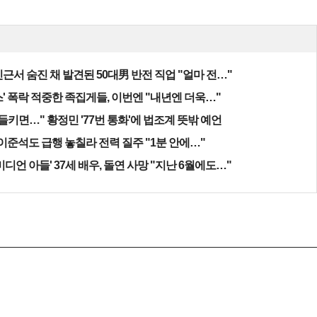
근서 숨진 채 발견된 50대男 반전 직업 "얼마 전…"
' 폭락 적중한 족집게들, 이번엔 "내년엔 더욱…"
들키면…" 황정민 '77번 통화'에 법조계 뜻밖 예언
 이준석도 급행 놓칠라 전력 질주 "1분 안에…"
미디언 아들' 37세 배우, 돌연 사망 "지난 6월에도…"