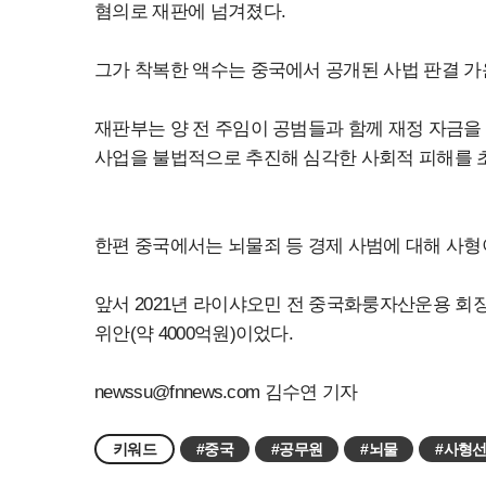
혐의로 재판에 넘겨졌다.
그가 착복한 액수는 중국에서 공개된 사법 판결 가
재판부는 양 전 주임이 공범들과 함께 재정 자금을
사업을 불법적으로 추진해 심각한 사회적 피해를 
한편 중국에서는 뇌물죄 등 경제 사범에 대해 사형
앞서 2021년 라이샤오민 전 중국화룽자산운용 회장의
위안(약 4000억원)이었다.
newssu@fnnews.com
김수연 기자
키워드
#중국
#공무원
#뇌물
#사형